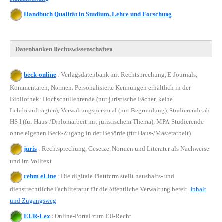
Handbuch Qualität in Studium, Lehre und Forschung
Datenbanken Rechtswissenschaften
beck-online
:
Verlagsdatenbank mit Rechtsprechung, E-Journals,
Kommentaren, Normen. Personalisierte Kennungen erhältlich in der
Bibliothek: Hochschullehrende (nur juristische Fächer, keine
Lehrbeauftragten), Verwaltungspersonal (mit Begründung), Studierende ab
HS I (für Haus-/Diplomarbeit mit juristischem Thema), MPA-Studierende
ohne eigenen Beck-Zugang in der Behörde (für Haus-/Masterarbeit)
juris
:
Rechtsprechung, Gesetze, Normen und Literatur als Nachweise
und im Volltext
rehm eLine
: Die digitale Plattform stellt haushalts- und
dienstrechtliche Fachliteratur für die öffentliche Verwaltung bereit.
Inhalt
und Zugangsweg
:
EUR-Lex
Online-Portal zum EU-Recht