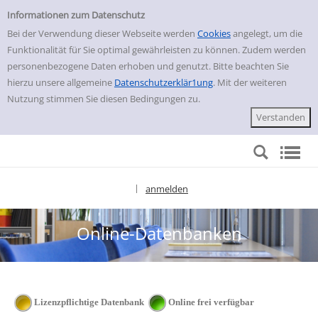
Online-Datenbanken
zur Navigation springen
zum Inhalt springen
Informationen zum Datenschutz
Bei der Verwendung dieser Webseite werden
Cookies
angelegt, um die
Funktionalität für Sie optimal gewährleisten zu können. Zudem werden
personenbezogene Daten erhoben und genutzt. Bitte beachten Sie
hierzu unsere allgemeine
Datenschutzerklär1ung
. Mit der weiteren
Nutzung stimmen Sie diesen Bedingungen zu.
anmelden
|
Sprache auswählen
Online-Datenbanken
Lizenzpflichtige Datenbank
Online frei verfügbar