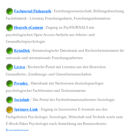
:
Fachportal Pädagogik
Erziehungswissenschaft, Bildungsforschung,
Fachdidaktik - Literatur, Forschungsdaten, Forschungsinformation
:
Hogrefe eContent
Zugang zu PsyJOURNALS mit
psychologischen Open-Access-Artikeln aus Arbeits- und
Gesundheitspsychologie.
:
KrimDok
Kriminologische Datenbank und Rechercheinstrument für
nationale und internationale Forschungsarbeiten
:
Livivo
Recherche-Portal mit Literatur aus den Bereichen:
Gesundheits-, Ernährungs- und Umweltwissenschaften
Psyndex
:
Datenbank mit Nachweisen deutschsprachiger
psychologischer Fachliteratur und Testinstrumente
:
Sociohub
Das Portal des Fachinformationsdienstes Soziologie
Springer-Link
: Zugang zu lizenzierten E-Journals aus den
Fachgebieten Psychologie, Soziologie, Wirtschaft und Technik sowie zum
E-Book-Paket Psychologie nach Anmeldung am Benutzerkonto.
Kurzanleitung